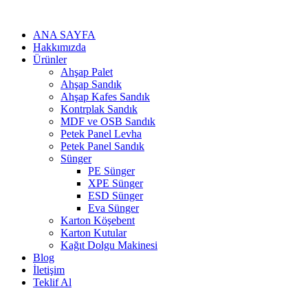
ANA SAYFA
Hakkımızda
Ürünler
Ahşap Palet
Ahşap Sandık
Ahşap Kafes Sandık
Kontrplak Sandık
MDF ve OSB Sandık
Petek Panel Levha
Petek Panel Sandık
Sünger
PE Sünger
XPE Sünger
ESD Sünger
Eva Sünger
Karton Köşebent
Karton Kutular
Kağıt Dolgu Makinesi
Blog
İletişim
Teklif Al