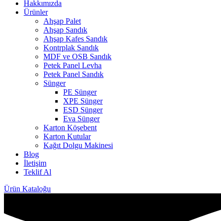
Hakkımızda
Ürünler
Ahşap Palet
Ahşap Sandık
Ahşap Kafes Sandık
Kontrplak Sandık
MDF ve OSB Sandık
Petek Panel Levha
Petek Panel Sandık
Sünger
PE Sünger
XPE Sünger
ESD Sünger
Eva Sünger
Karton Köşebent
Karton Kutular
Kağıt Dolgu Makinesi
Blog
İletişim
Teklif Al
Ürün Kataloğu